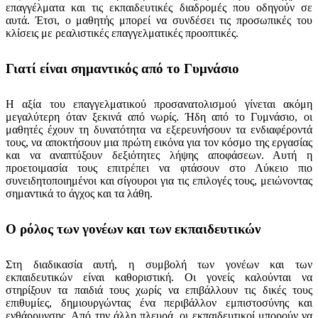
επαγγέλματα και τις εκπαιδευτικές διαδρομές που οδηγούν σε
αυτά. Έτσι, ο μαθητής μπορεί να συνδέσει τις προσωπικές του
κλίσεις με ρεαλιστικές επαγγελματικές προοπτικές.
Γιατί είναι σημαντικός από το Γυμνάσιο
Η αξία του επαγγελματικού προσανατολισμού γίνεται ακόμη
μεγαλύτερη όταν ξεκινά από νωρίς. Ήδη από το Γυμνάσιο, οι
μαθητές έχουν τη δυνατότητα να εξερευνήσουν τα ενδιαφέροντά
τους, να αποκτήσουν μια πρώτη εικόνα για τον κόσμο της εργασίας
και να αναπτύξουν δεξιότητες λήψης αποφάσεων. Αυτή η
προετοιμασία τους επιτρέπει να φτάσουν στο Λύκειο πιο
συνειδητοποιημένοι και σίγουροι για τις επιλογές τους, μειώνοντας
σημαντικά το άγχος και τα λάθη.
Ο ρόλος των γονέων και των εκπαιδευτικών
Στη διαδικασία αυτή, η συμβολή των γονέων και των
εκπαιδευτικών είναι καθοριστική. Οι γονείς καλούνται να
στηρίξουν τα παιδιά τους χωρίς να επιβάλλουν τις δικές τους
επιθυμίες, δημιουργώντας ένα περιβάλλον εμπιστοσύνης και
ενθάρρυνσης. Από την άλλη πλευρά, οι εκπαιδευτικοί μπορούν να